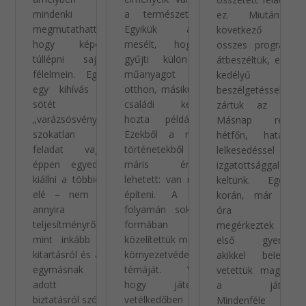
mindenki
a természetben.
ez. Miután a
megmutathatta,
Egyikük arról
következő nap
hogy képes
mesélt, hogyan
összes programját
túllépni saját
gyűjti külön a
átbeszéltük, egy jó
félelmein. Egy-
műanyagot
kedélyű
egy kihívás –
otthon, másikuk a
beszélgetéssel
sötét
családi kertet
zártuk az estét.
„varázsösvény”,
hozta példának.
Másnap reggel,
szokatlan
Ezekből a rövid
hétfőn, hatalmas
feladat vagy
történetekből
lelkesedéssel és
éppen egyedül
máris érezni
izgatottsággal
kiállni a többiek
lehetett: van mire
keltünk. Egészen
elé – nem is
építeni. A hét
korán, már nyolc
annyira a
folyamán sokféle
óra előtt
teljesítményről,
formában
megérkeztek az
mint inkább a
közelítettük meg a
első gyerekek,
kitartásról és az
környezetvédelem
akikkel bele is
egymásnak
témáját. Volt,
vetettük magunkat
adott
hogy játékos
a játékba.
biztatásról szólt.
vetélkedőben
Mindenféle játék