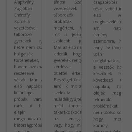
Alapítvány
Jánosi Szabina
csapatépítés után
Zuglóban
vezetésével. A
részt vehettünk az
Endreffy
táborozók azt
első vezetői
Kornélia
próbálták
megbeszélésünkön,
vezetésével. A
megérteni, hogy
ami hatalmas
táborozó
mit is jelent a
élmény volt
gyerekek egy
„zöldebb jövő”.
számomra, hiszen
hétre nem csak
Már az első napon
annyi év táborozás
hallgatták a
kiderült, hogy a
után végre
történeteket,
gyerekek rengeteg
megláthattuk, hogy
hanem azoknak
kérdéssel és
a vezetők hogyan
részeseivé is
ötlettel érkeztek.
készülnek fel a
váltak. Már az
Beszélgettünk
következő tábori
első napokban
arról, ki mit tud a
napokra, hogyan
különleges
szelektív
oldják meg a
próbák vártak
hulladékgyűjtésről,
felmerülő
ránk. A hét
miért fontos a
problémákat, és
elején
takarékoskodás
nem utolsó sorban,
megrendeztük a
az energiával,
hogy mennyire
bátorságpróbát,
vagy hogy milyen
komoly, és
amelyben
élményeik vannak
összetett feladat is