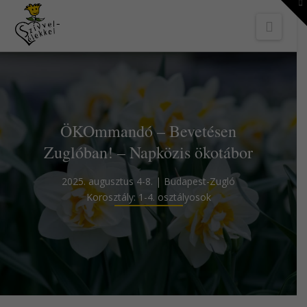
To
th
Navi
W
ÖKOmmandó – Bevetésen
Zuglóban! – Napközis ökotábor
2025. augusztus 4-8. | Budapest-Zugló
Korosztály: 1-4. osztályosok