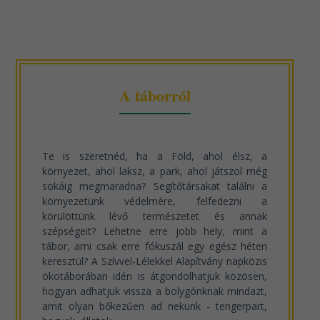
A táborról
Te is szeretnéd, ha a Föld, ahol élsz, a
környezet, ahol laksz, a park, ahol játszol még
sokáig megmaradna? Segítőtársakat találni a
környezetünk védelmére, felfedezni a
körülöttünk lévő természetet és annak
szépségeit? Lehetne erre jobb hely, mint a
tábor, ami csak erre fókuszál egy egész héten
keresztül? A Szívvel-Lélekkel Alapítvány napközis
ökotáborában idén is átgondolhatjuk közösen,
hogyan adhatjuk vissza a bolygónknak mindazt,
amit olyan bőkezűen ad nekünk - tengerpart,