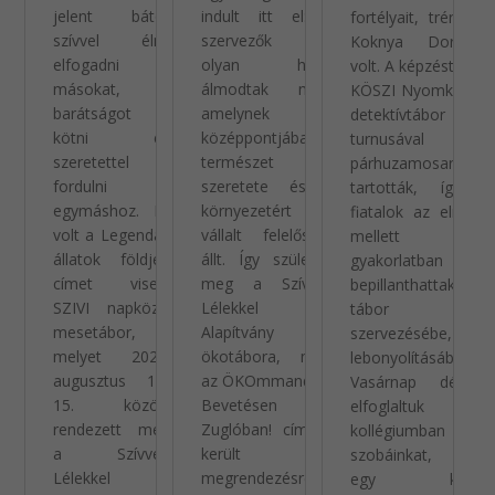
jelent bátor
indult itt el: a
fortélyait, trénerük
szívvel élni,
szervezők egy
Koknya Dorottya
elfogadni
olyan hetet
volt. A képzést a 24.
másokat,
álmodtak meg,
KÖSZI Nyomkereső
barátságot
amelynek
detektívtábor Mini
kötni és
középpontjában a
turnusával
szeretettel
természet
párhuzamosan
fordulni
szeretete és a
tartották, így a
egymáshoz. Ez
környezetért
fiatalok az elmélet
volt a Legendás
vállalt felelősség
mellett a
állatok földjén
állt. Így született
gyakorlatban is
címet viselő
meg a Szívvel-
bepillanthattak a
SZIVI napközis
Lélekkel
tábor
mesetábor,
Alapítvány 2.
szervezésébe,
melyet 2025.
ökotábora, mely
lebonyolításába.
augusztus 11-
az ÖKOmmandó –
Vasárnap délután
15. között
Bevetésen
elfoglaltuk a
rendezett meg
Zuglóban! címmel
kollégiumban a
a Szívvel-
került
szobáinkat, majd
Lélekkel
megrendezésre
egy közös