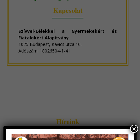
Kapcsolat
Szívvel-Lélekkel a Gyermekekért és
Fiatalokért Alapítvány
1025 Budapest, Kavics utca 10.
Adószám: 18026504-1-41
Híreink
×