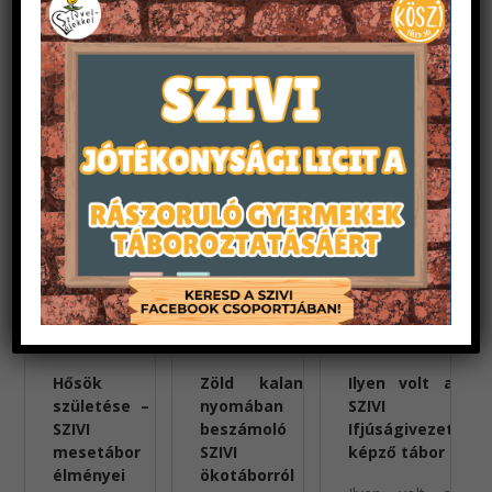
Hősök
Zöld kalandok
Ilyen volt a 14.
születése – a
nyomában –
SZIVI
SZIVI
beszámoló a
Ifjúságivezető-
mesetábor
SZIVI
képző tábor
élményei
ökotáborról