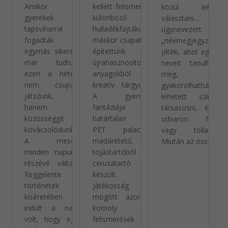
Amikor a
kellett felismerni a
közül lehetett
gyerekek
különböző
választani… Volt
tapsviharral
hulladékfajtákat,
úgynevezett
fogadták
máskor csapatban
„névmegjegyzős”
egymás sikerét,
építettünk
játék, ahol egymás
már tudtuk:
újrahasznosított
neveit tanulhattuk
ezen a héten
anyagokból
meg, és
nem csupán
kreatív tárgyakat.
gyakorolhattuk,
játszunk,
A gyerekek
lehetett színezni,
hanem
fantáziája
társasosni, és az
közösséggé
határtalan volt:
udvaron focizni
kovácsolódunk.
PET palackból
vagy tollasozni.
A mesék
madáretető,
Miután az összes
minden napunk
tojástartóból
részévé váltak.
ceruzatartó
Reggelente
készült. A
történetek
játékosság
kíséretében
mögött azonban
indult a nap:
komoly
volt, hogy egy
felismerések