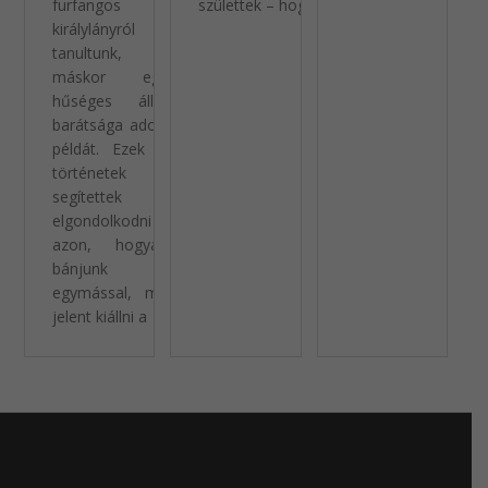
furfangos
születtek – hogy a
királylányról
tanultunk,
máskor egy
hűséges állat
barátsága adott
példát. Ezek a
történetek
segítettek
elgondolkodni
azon, hogyan
bánjunk
egymással, mit
jelent kiállni a