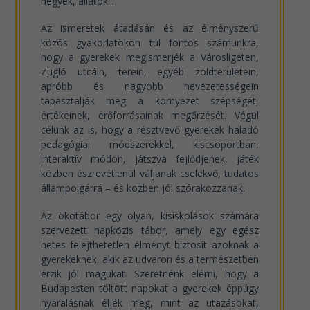
hegyek, állatok...
Az ismeretek átadásán és az élményszerű
közös gyakorlatokon túl fontos számunkra,
hogy a gyerekek megismerjék a Városligeten,
Zugló utcáin, terein, egyéb zöldterületein,
apróbb és nagyobb nevezetességein
tapasztalják meg a környezet szépségét,
értékeinek, erőforrásainak megőrzését. Végül
célunk az is, hogy a résztvevő gyerekek haladó
pedagógiai módszerekkel, kiscsoportban,
interaktív módon, játszva fejlődjenek, játék
közben észrevétlenül váljanak cselekvő, tudatos
állampolgárrá – és közben jól szórakozzanak.
Az ökotábor egy olyan, kisiskolások számára
szervezett napközis tábor, amely egy egész
hetes felejthetetlen élményt biztosít azoknak a
gyerekeknek, akik az udvaron és a természetben
érzik jól magukat. Szeretnénk elérni, hogy a
Budapesten töltött napokat a gyerekek éppúgy
nyaralásnak éljék meg, mint az utazásokat,