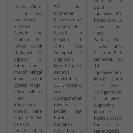
Ilyen volt a 14.
Hősök születése
Zöld kalandok
SZIVI
– a SZIVI
nyomában –
Ifjúságivezető-
mesetábor
beszámoló a SZIVI
képző tábor Szerző:
élményei
ökotáborról
Nagy Veronika
Szerző: Jánosi
Szerző: Jánosi
Fotó: Makó
Szabina Fotó:
Szabina Fotó:
Barbara Budapest
Jánosi Szabina
Jánosi Szabina
– 2025. június 29.
Budapest – Volt
Budapest – 2025.
és július 5. között
egyszer egy
augusztus 4-8.
rendezték meg a
tábor, ahol a
között Zugló egyik
14. SZIVI
mesék világába
csendes
Ifjúságivezető-
lépve minden
szegletében, az
képző tábort az
gyerek maga is
ELTE Ajtósi Dürer
ELTE Vezér úti
hőssé válhatott.
sori
Kollégiumában. A
Nem
Kollégiumában,
Szívvel-Lélekkel
könyvlapok
minden a friss
Alapítvány idei
között, hanem
kezdet izgalmát
képzésén is
saját élményein
hordozta
középiskolások
keresztül
magában. Nem
tanulták meg a
fedezte fel, mit
egy átlagos tábor
táborvezetés